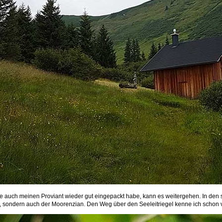
 auch meinen Proviant wieder gut eingepackt habe, kann es weitergehen. In den
s, sondern auch der Moorenzian. Den Weg über den Seeleitriegel kenne ich schon 