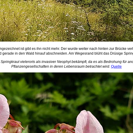
gezeichnet ist gibt es ihn nicht mehr. Der wurde weiter nach hinten zur Brücke ve
 gerade in den Wald hinauf abschneiden. Am Wegesrand blüht das Drüsige Springkr
 Springkraut vielerorts als invasiver Neophyt bekämpft, da es als Bedrohung für an
Pflanzengesellschaften in deren Lebensraum betrachtet wird
.
Quelle