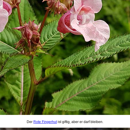
Der
Rote Fingerhut
ist giftig, aber er darf bleiben.