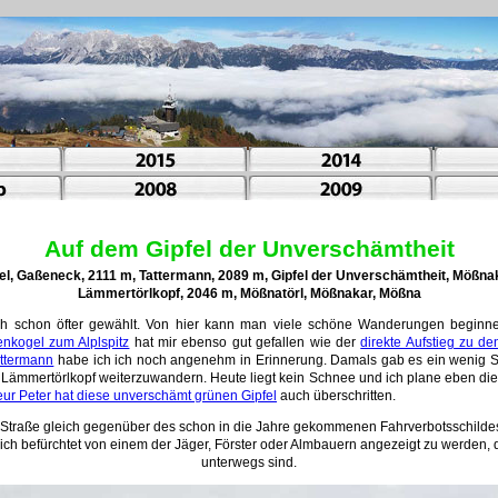
Auf dem Gipfel der Unverschämtheit
el, Gaßeneck, 2111 m, Tattermann, 2089 m, Gipfel der Unverschämtheit, Mößnak
Lämmertörlkopf, 2046 m, Mößnatörl, Mößnakar, Mößna
 schon öfter gewählt. Von hier kann man viele schöne Wanderungen beginnen
nkogel zum Alplspitz
hat mir ebenso gut gefallen wie der
direkte Aufstieg zu d
attermann
habe ich ich noch angenehm in Erinnerung. Damals gab es ein wenig 
um Lämmertörlkopf weiterzuwandern. Heute liegt kein Schnee und ich plane eben 
ur Peter hat diese unverschämt grünen Gipfel
auch überschritten.
 Straße gleich gegenüber des schon in die Jahre gekommenen Fahrverbotsschildes.
ch befürchtet von einem der Jäger, Förster oder Almbauern angezeigt zu werden, di
unterwegs sind.