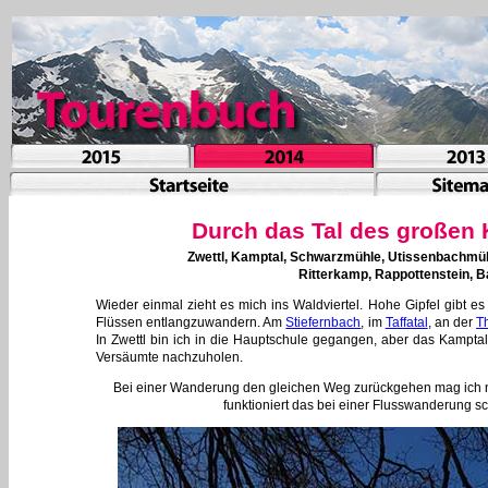
Durch das Tal des großen
Zwettl, Kamptal, Schwarzmühle, Utissenbachmühl
Ritterkamp, Rappottenstein, B
Wieder einmal zieht es mich ins Waldviertel. Hohe Gipfel gibt es 
Flüssen entlangzuwandern. Am
Stiefernbach
, im
Taffatal
, an der
T
In Zwettl bin ich in die Hauptschule gegangen, aber das Kamptal 
Versäumte nachzuholen.
Bei einer Wanderung den gleichen Weg zurückgehen mag ich ni
funktioniert das bei einer Flusswanderung sc