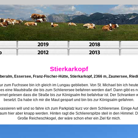
Stierkarkopf
beralm, Essersee, Franz-Fischer-Hütte, Stierkarkopf, 2366 m, Zaunersee, Riedi
r zum Fuchssee bin ich gleich im Lungau geblieben. Von St. Michael bin ich heut
t es eine Mautstraße die bis zum Schlierersee befahren werden darf. Dann gibt es 
ternet gelesen dass die Straße bis zur Königsalm frei befahrbar ist. Der Schranken 
besetzt. Da habe ich mir die Maut gespart und bin bis zur Königsalm gefahren.
assieren will und so fahre ich zum Parkplatz kurz vor dem Schlierersee. Einige Au
raum hier aber knapp werden. Hinten ragt die Schliererspitze steil in den Himmel. D
Große Reicheschkogel, der wäre schon eher ein Ziel für mich.