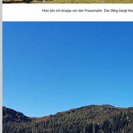
Hier bin ich knapp vor der Frauenalm. Der Weg biegt hie