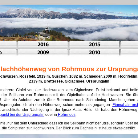
glachhöhenweg von Rohrmoos zur Ursprung
hwurzen, Rossfeld, 1919 m, Guschen, 1082 m, Schneider, 2009 m, Hochfeldma
2339 m, Brettersee, Giglachsee, Ursprungalm
mehrere Gipfel von der Hochwurzen zum Giglachsee. Er ist bekannt und beli
t der Seilbahn von Rohrmoos mit der Gipfelbahn auf die Hochwurzen. Sie üb
 17 Uhr ein Autobus zurück über Rohrmoos nach Schladming. Manche gehen
Ursprungalm. Ich bin den Höhenweg schon mehrmals gegangen.
Einmal als ers
 anschließender Nächtigung in der Ignaz-Mattis-Hütte. Ich habe den Höhenweg a
unkt bei der Ursprungalm
oder in
Rohrmoos
.
ante, nur mit dem Unterschied dass ich die Seilbahn nicht benutze, sondern übe
die Schipisten zur Hochwurzen. Der Blick zum Dachstein ist heute etwas getrübt.