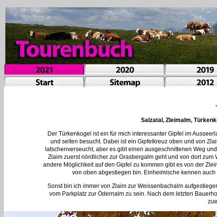
Salzatal, Zleimalm, Türken
Der Türkenkogel ist ein für mich interessanter Gipfel im Ausseer
und selten besucht. Dabei ist ein Gipfelkreuz oben und von Zl
latschenverseucht, aber es gibt einen ausgeschnittenen Weg un
Zlaim zuerst nördlicher zur Grasbergalm geht und von dort zum W
andere Möglichkeit auf den Gipfel zu kommen gibt es von der Zlei
von oben abgestiegen bin. Einheimische kennen auch 
Sonst bin ich immer von Zlaim zur Weissenbachalm aufgestiegen
vom Parkplatz zur Ödernalm zu sein. Nach dem letzten Bauerhof
zue