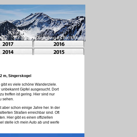
82 m, Singerskogel
gibt es viele schöne Wanderziele.
r unbekannt Gipfel ausgesucht. Dort
treffen ist gering. Hier sind nur
u sehen.
aber schon einige Jahre her. In der
ierten Straßen erreichbar sind. Oft
n. Hier gibt es einen offiziellen
l stelle ich mein Auto ab und werfe