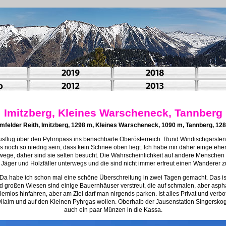
Imitzberg, Kleines Warscheneck, Tannberg
mfelder Reith, Imitzberg, 1298 m, Kleines Warscheneck, 1090 m, Tannberg, 12
sflug über den Pyhrnpass ins benachbarte Oberösterreich. Rund Windischgarsten 
gs noch so niedrig sein, dass kein Schnee oben liegt. Ich habe mir daher einge ehe
ege, daher sind sie selten besucht. Die Wahrscheinlichkeit auf andere Menschen zu 
 Jäger und Holzfäller unterwegs und die sind nicht immer erfreut einen Wanderer z
Da habe ich schon mal eine schöne Überschreitung in zwei Tagen gemacht. Das ist 
 großen Wiesen sind einige Bauernhäuser verstreut, die auf schmalen, aber asphalt
emlos hinfahren, aber am Ziel darf man nirgends parken. Ist alles Privat und verbote
wilalm und auf den Kleinen Pyhrgas wollen. Oberhalb der Jausenstation Singerskoge
auch ein paar Münzen in die Kassa.