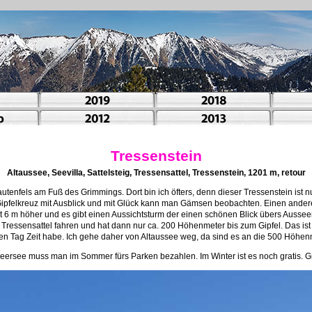
Tressenstein
Altaussee, Seevilla, Sattelsteig, Tressensattel, Tressenstein, 1201 m, retour
autenfels am Fuß des Grimmings. Dort bin ich öfters, denn dieser Tressenstein ist
 Gipfelkreuz mit Ausblick und mit Glück kann man Gämsen beobachten. Einen ander
t 6 m höher und es gibt einen Aussichtsturm der einen schönen Blick übers Aussee
 Tressensattel fahren und hat dann nur ca. 200 Höhenmeter bis zum Gipfel. Das is
n Tag Zeit habe. Ich gehe daher von Altaussee weg, da sind es an die 500 Höhen
ersee muss man im Sommer fürs Parken bezahlen. Im Winter ist es noch gratis. Grat