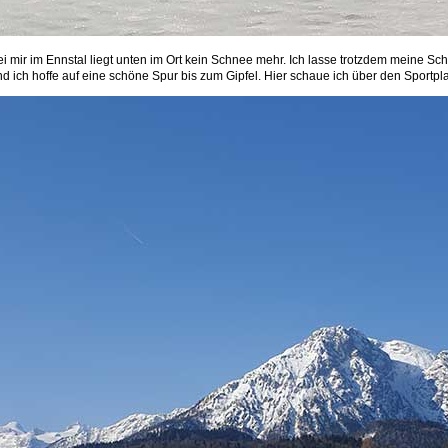
i mir im Ennstal liegt unten im Ort kein Schnee mehr. Ich lasse trotzdem meine S
nd ich hoffe auf eine schöne Spur bis zum Gipfel. Hier schaue ich über den Sportpl