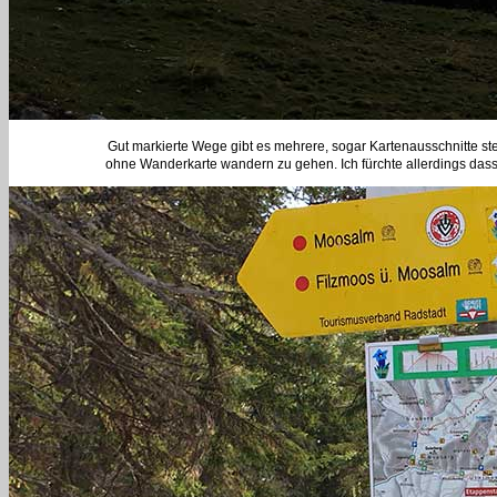
Gut markierte Wege gibt es mehrere, sogar Kartenausschnitte steh
ohne Wanderkarte wandern zu gehen. Ich fürchte allerdings dass