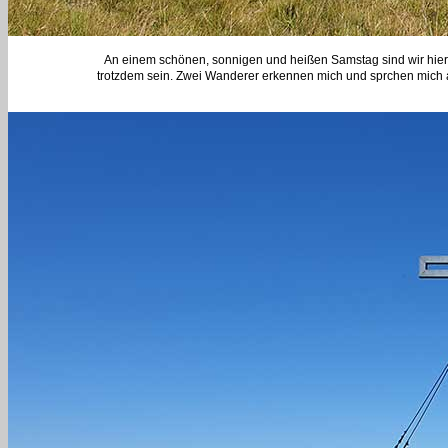
An einem schönen, sonnigen und heißen Samstag sind wir hier ic
trotzdem sein. Zwei Wanderer erkennen mich und sprchen mich an