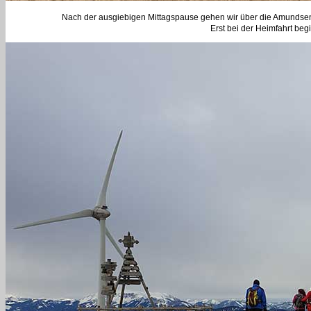
Nach der ausgiebigen Mittagspause gehen wir über die Amundsenhö
Erst bei der Heimfahrt beg