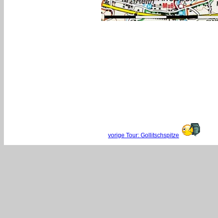
vorige Tour: Gollitschspitze