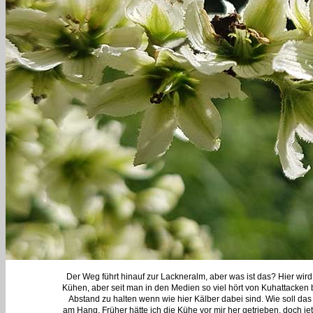
Der Weg führt hinauf zur Lackneralm, aber was ist das? Hier wir
Kühen, aber seit man in den Medien so viel hört von Kuhattacken 
Abstand zu halten wenn wie hier Kälber dabei sind. Wie soll da
am Hang. Früher hätte ich die Kühe vor mir her getrieben, doch j