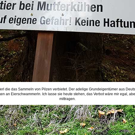
rl die das Sammeln von Pilzen verbietet. Der adelige Grundeigentümer aus Deutsc
n an Eierschwammerln. Ich lasse sie heute stehen, das Verbot wäre mir egal, aber
mittragen.