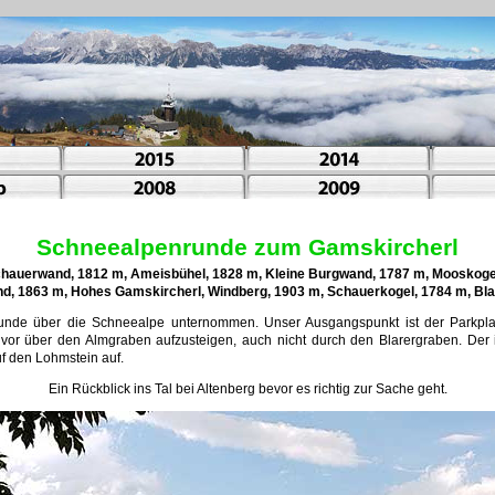
Schneealpenrunde zum Gamskircherl
chauerwand, 1812 m, Ameisbühel, 1828 m, Kleine Burgwand, 1787 m, Mooskogel
nd, 1863 m, Hohes Gamskircherl, Windberg, 1903 m, Schauerkogel, 1784 m, Bla
unde über die Schneealpe unternommen. Unser Ausgangspunkt ist der Parkplat
vor über den Almgraben aufzusteigen, auch nicht durch den Blarergraben. Der i
uf den Lohmstein auf.
Ein Rückblick ins Tal bei Altenberg bevor es richtig zur Sache geht.