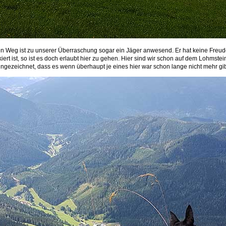
ben Weg ist zu unserer Überraschung sogar ein Jäger anwesend. Er hat keine Freud
t ist, so ist es doch erlaubt hier zu gehen. Hier sind wir schon auf dem Lohmstein.
ingezeichnet, dass es wenn überhaupt je eines hier war schon lange nicht mehr gib