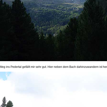
Weg ins Pedertal gefällt mir sehr gut. Hier neben dem Bach dahinzuwandern ist herr