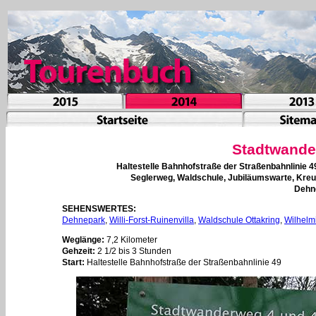
Stadtwande
Haltestelle Bahnhofstraße der Straßenbahnlinie 
Seglerweg, Waldschule, Jubiläumswarte, Kreuz
Dehne
SEHENSWERTES:
Dehnepark
,
Willi-Forst-Ruinenvilla
,
Waldschule Ottakring
,
Wilhelm
Weglänge:
7,2 Kilometer
Gehzeit:
2 1/2 bis 3 Stunden
Start:
Haltestelle Bahnhofstraße der Straßenbahnlinie 49