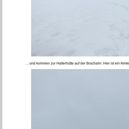
... und kommen zur Halterhütte auf der Brachalm. Hier ist ein Almk