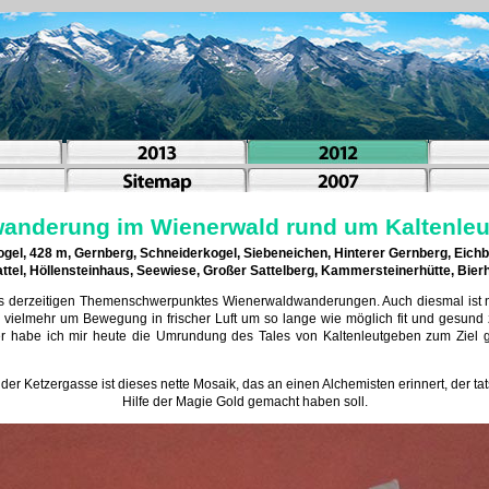
anderung im Wienerwald rund um Kaltenle
gel, 428 m, Gernberg, Schneiderkogel, Siebeneichen, Hinterer Gernberg, Eichb
ttel, Höllensteinhaus, Seewiese, Großer Sattelberg, Kammersteinerhütte, Bie
es derzeitigen Themenschwerpunktes Wienerwaldwanderungen. Auch diesmal ist 
r vielmehr um Bewegung in frischer Luft um so lange wie möglich fit und gesun
r habe ich mir heute die Umrundung des Tales von Kaltenleutgeben zum Ziel g
r Ketzergasse ist dieses nette Mosaik, das an einen Alchemisten erinnert, der ta
Hilfe der Magie Gold gemacht haben soll.