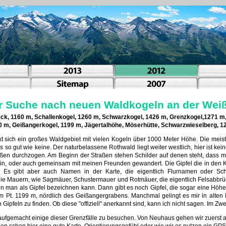
r Suche nach neuen Waldkogeln an der Wei
eck, 1160 m, Schallenkogel, 1260 m, Schwarzkogel, 1426 m, Grenzkogel,1271 m,
 m, Geißangerkogel, 1199 m, Jägertalhöhe, Möserhütte, Schwarzwieselberg, 
kt sich ein großes Waldgebiet mit vielen Kogeln über 1000 Meter Höhe. Die meist
so gut wie keine. Der naturbelassene Rothwald liegt weiter westlich, hier ist kein
aßen durchzogen. Am Beginn der Straßen stehen Schilder auf denen steht, dass 
allein, oder auch gemeinsam mit meinen Freunden gewandert. Die Gipfel die in den
 Es gibt aber auch Namen in der Karte, die eigentlich Flurnamen oder Sche
die Mauern, wie Sagmäuer, Schustermauer und Rotmäuer, die eigentlich Felsabbr
den man als Gipfel bezeichnen kann. Dann gibt es noch Gipfel, die sogar eine Höh
im Pt. 1199 m, nördlich des Geißangergrabens. Manchmal gelingt es mir in alten
feln zu finden. Ob diese "offiziell" anerkannt sind, kann ich nicht sagen. Im Zweif
aufgemacht einige dieser Grenzfälle zu besuchen. Von Neuhaus gehen wir zuerst 