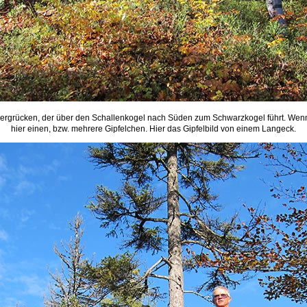
 Bergrücken, der über den Schallenkogel nach Süden zum Schwarzkogel führt. Wenn 
hier einen, bzw. mehrere Gipfelchen. Hier das Gipfelbild von einem Langeck.