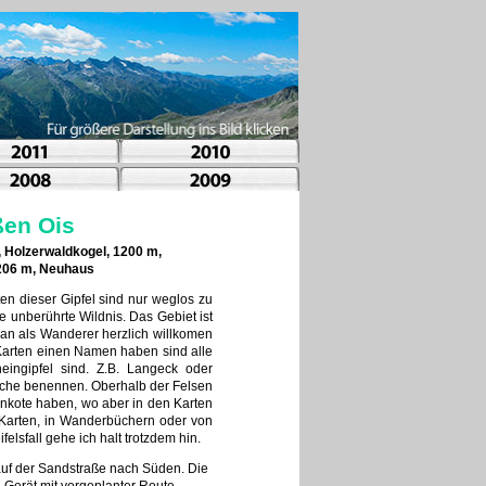
ßen Ois
 Holzerwaldkogel, 1200 m,
1206 m, Neuhaus
en dieser Gipfel sind nur weglos zu
e unberührte Wildnis. Das Gebiet ist
man als Wanderer herzlich willkomen
 Karten einen Namen haben sind alle
ingipfel sind. Z.B. Langeck oder
üche benennen. Oberhalb der Felsen
enkote haben, wo aber in den Karten
 Karten, in Wanderbüchern oder von
elsfall gehe ich halt trotzdem hin.
auf der Sandstraße nach Süden. Die