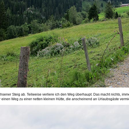
chsener Steig ab. Teilweise verliere ich den Weg überhaupt. Das macht nichts, imme
 einen Weg zu einer netten kleinen Hütte, die anscheinend an Urlaubsgäste vermiet