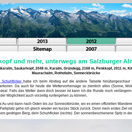
kopf und mehr, unterwegs am Salzburger A
aralm, Saukarkopf, 2048 m, Karalm, Gründegg, 2168 m, Penkkopf, 2011 m, Kit
Maurachalm, Rothofalm, Sonneckbrücke
n Schuhflicker
habe ich beim Abstieg auf die andere Talseite hinübergeschaut 
erkoren. Da auch für heute die Wettervorhersage so ziemlich alles (Sonne, Wolk
fel ideal. Falls das Wetter dann doch besser ist kann ich die Runde noch verläng
der Möglichkeit auch vorzeitig runtergehen zu können,
bis Au und dann nach Osten bis zur Sonneckbrücke, wo es einen offiziellen Wander
m Parkplatz gehe ich gleich wieder ein kurzes Stück zurück. Denn mein erstes Ziel is
em gestrigen Berg, dem Schuhflicker (rechts). Der sonnenbeschienene Spitz in der B