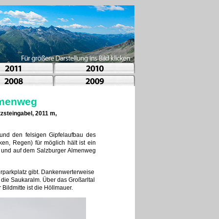
lmenweg
zsteingabel, 2011 m,
und den felsigen Gipfelaufbau des
en, Regen) für möglich hält ist ein
ern und auf dem Salzburger Almenweg
erparkplatz gibt. Dankenwerterweise
t die Saukaralm. Über das Großarltal
ildmitte ist die Höllmauer.