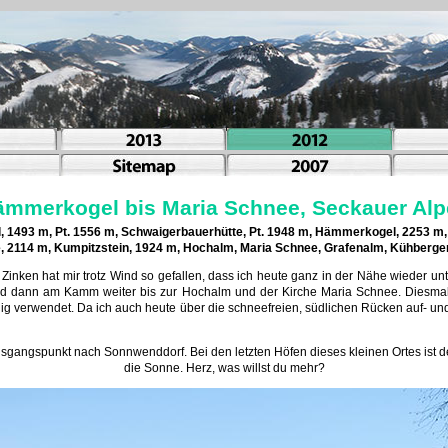
mmerkogel bis Maria Schnee, Seckauer Al
, 1493 m, Pt. 1556 m, Schwaigerbauerhütte, Pt. 1948 m, Hämmerkogel, 2253 m
 2114 m, Kumpitzstein, 1924 m, Hochalm, Maria Schnee, Grafenalm, Kühberge
Zinken hat mir trotz Wind so gefallen, dass ich heute ganz in der Nähe wieder unte
d dann am Kamm weiter bis zur Hochalm und der Kirche Maria Schnee. Diesma
ig verwendet. Da ich auch heute über die schneefreien, südlichen Rücken auf- und
gangspunkt nach Sonnwenddorf. Bei den letzten Höfen dieses kleinen Ortes ist de
die Sonne. Herz, was willst du mehr?