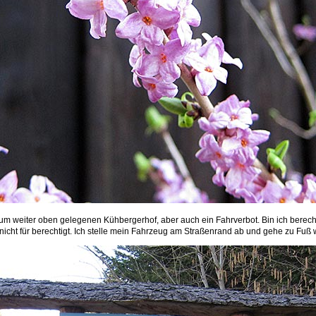
um weiter oben gelegenen Kühbergerhof, aber auch ein Fahrverbot. Bin ich berechti
nicht für berechtigt. Ich stelle mein Fahrzeug am Straßenrand ab und gehe zu Fuß w