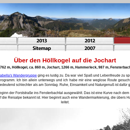
Über den Höllkogel auf die Jochart
 762 m, Höllkogel, ca. 860 m, Jochart, 1266 m, Hammerleck, 987 m, Fensterbac
sabella's Wandergruppe
ging es lustig zu. Da war viel Spaß und Lebenfreude zu sp
tprogramm. Ich bin allein unterwegs und ich habe mir eine weglose Route gesuch
bedeutend schlechter als am Sonntag. Ruhe, Einsamkeit und Naturgenuß ist dafür ga
ginn der Forststraße ins Fensterbachtal ausgewählt. Das ist eine Kurve nach dem
uf die Reisalpe bekannt ist. Hier beginnt auch eine Wandermarkierung, die über
leitet.