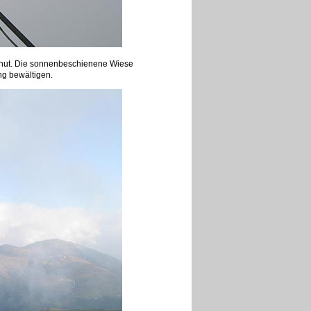
enhut. Die sonnenbeschienene Wiese
ng bewältigen.