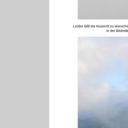
Leider läßt die Aussicht zu wünsc
in der Bildmi