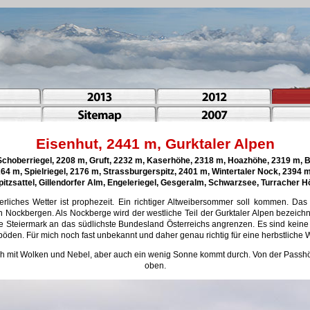
Eisenhut, 2441 m, Gurktaler Alpen
Schoberriegel, 2208 m, Gruft, 2232 m, Kaserhöhe, 2318 m, Hoazhöhe, 2319 m, B
264 m, Spielriegel, 2176 m, Strassburgerspitz, 2401 m, Wintertaler Nock, 2394 m
itzsattel, Gillendorfer Alm, Engeleriegel, Gesgeralm, Schwarzsee, Turracher 
erliches Wetter ist prophezeit. Ein richtiger Altweibersommer soll kommen. Da
 Nockbergen. Als Nockberge wird der westliche Teil der Gurktaler Alpen bezeichne
e Steiermark an das südlichste Bundesland Österreichs angrenzen. Es sind keine s
den. Für mich noch fast unbekannt und daher genau richtig für eine herbstliche
h mit Wolken und Nebel, aber auch ein wenig Sonne kommt durch. Von der Passhöh
oben.