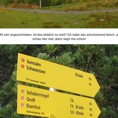
h 45 min angeschrieben. Ist das wirklich so weit? Ich habe das anscheinend falsch, 
schau mer mal, dann segn ma schon!